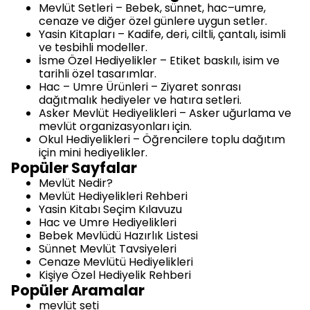
Mevlüt Setleri
– Bebek, sünnet, hac–umre,
cenaze ve diğer özel günlere uygun setler.
Yasin Kitapları
– Kadife, deri, ciltli, çantalı, isimli
ve tesbihli modeller.
İsme Özel Hediyelikler
– Etiket baskılı, isim ve
tarihli özel tasarımlar.
Hac – Umre Ürünleri
– Ziyaret sonrası
dağıtmalık hediyeler ve hatıra setleri.
Asker Mevlüt Hediyelikleri
– Asker uğurlama ve
mevlüt organizasyonları için.
Okul Hediyelikleri
– Öğrencilere toplu dağıtım
için mini hediyelikler.
Popüler Sayfalar
Mevlüt Nedir?
Mevlüt Hediyelikleri Rehberi
Yasin Kitabı Seçim Kılavuzu
Hac ve Umre Hediyelikleri
Bebek Mevlüdü Hazırlık Listesi
Sünnet Mevlüt Tavsiyeleri
Cenaze Mevlütü Hediyelikleri
Kişiye Özel Hediyelik Rehberi
Popüler Aramalar
mevlüt seti