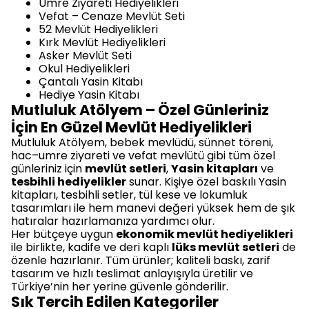
Umre Ziyareti Hediyelikleri
Vefat – Cenaze Mevlüt Seti
52 Mevlüt Hediyelikleri
Kırk Mevlüt Hediyelikleri
Asker Mevlüt Seti
Okul Hediyelikleri
Çantalı Yasin Kitabı
Hediye Yasin Kitabı
Mutluluk Atölyem – Özel Günleriniz
İçin En Güzel Mevlüt Hediyelikleri
Mutluluk Atölyem, bebek mevlüdü, sünnet töreni,
hac–umre ziyareti ve vefat mevlütü gibi tüm özel
günleriniz için
mevlüt setleri
,
Yasin kitapları
ve
tesbihli hediyelikler
sunar. Kişiye özel baskılı Yasin
kitapları, tesbihli setler, tül kese ve lokumluk
tasarımları ile hem manevi değeri yüksek hem de şık
hatıralar hazırlamanıza yardımcı olur.
Her bütçeye uygun
ekonomik mevlüt hediyelikleri
ile birlikte, kadife ve deri kaplı
lüks mevlüt setleri
de
özenle hazırlanır. Tüm ürünler; kaliteli baskı, zarif
tasarım ve hızlı teslimat anlayışıyla üretilir ve
Türkiye’nin her yerine güvenle gönderilir.
Sık Tercih Edilen Kategoriler