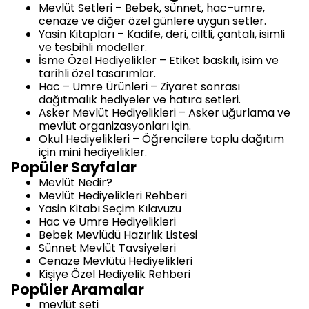
Mevlüt Setleri
– Bebek, sünnet, hac–umre,
cenaze ve diğer özel günlere uygun setler.
Yasin Kitapları
– Kadife, deri, ciltli, çantalı, isimli
ve tesbihli modeller.
İsme Özel Hediyelikler
– Etiket baskılı, isim ve
tarihli özel tasarımlar.
Hac – Umre Ürünleri
– Ziyaret sonrası
dağıtmalık hediyeler ve hatıra setleri.
Asker Mevlüt Hediyelikleri
– Asker uğurlama ve
mevlüt organizasyonları için.
Okul Hediyelikleri
– Öğrencilere toplu dağıtım
için mini hediyelikler.
Popüler Sayfalar
Mevlüt Nedir?
Mevlüt Hediyelikleri Rehberi
Yasin Kitabı Seçim Kılavuzu
Hac ve Umre Hediyelikleri
Bebek Mevlüdü Hazırlık Listesi
Sünnet Mevlüt Tavsiyeleri
Cenaze Mevlütü Hediyelikleri
Kişiye Özel Hediyelik Rehberi
Popüler Aramalar
mevlüt seti