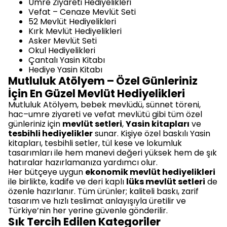
Umre Ziyareti Hediyelikleri
Vefat – Cenaze Mevlüt Seti
52 Mevlüt Hediyelikleri
Kırk Mevlüt Hediyelikleri
Asker Mevlüt Seti
Okul Hediyelikleri
Çantalı Yasin Kitabı
Hediye Yasin Kitabı
Mutluluk Atölyem – Özel Günleriniz
İçin En Güzel Mevlüt Hediyelikleri
Mutluluk Atölyem, bebek mevlüdü, sünnet töreni,
hac–umre ziyareti ve vefat mevlütü gibi tüm özel
günleriniz için
mevlüt setleri
,
Yasin kitapları
ve
tesbihli hediyelikler
sunar. Kişiye özel baskılı Yasin
kitapları, tesbihli setler, tül kese ve lokumluk
tasarımları ile hem manevi değeri yüksek hem de şık
hatıralar hazırlamanıza yardımcı olur.
Her bütçeye uygun
ekonomik mevlüt hediyelikleri
ile birlikte, kadife ve deri kaplı
lüks mevlüt setleri
de
özenle hazırlanır. Tüm ürünler; kaliteli baskı, zarif
tasarım ve hızlı teslimat anlayışıyla üretilir ve
Türkiye’nin her yerine güvenle gönderilir.
Sık Tercih Edilen Kategoriler