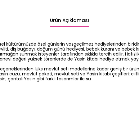
Ürün Açıklaması
ksel kültürümüzde özel günlerin vazgeçilmez hediyelerinden biridi
iti, diş buğdayı, doğum günü hediyesi, bebek kuranı ve bebek kı
armağan sunmak isteyenler tarafından sıklıkla tercih edilir. Hafızlı
nevi değeri yüksek törenlerde de Yasin kitabı hediye etmek yaygı
eçeneklerinden lüks mevlüt seti modellerine kadar geniş bir ürün
sin cüzü, mevlüt paketi, mevlüt seti ve Yasin kitabı çeşitleri; ciltli
n, çantalı Yasin gibi farklı tasarımlar ile su