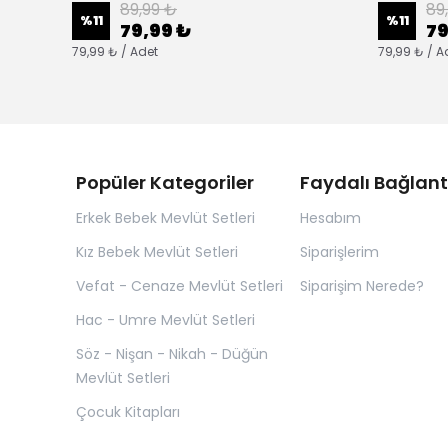
89,99 ₺
89
%
11
%
11
79,99 ₺
79
79,99 ₺ / Adet
79,99 ₺ / A
Popüler Kategoriler
Faydalı Bağlant
Erkek Bebek Mevlüt Setleri
Hesabım
Kız Bebek Mevlüt Setleri
Siparişlerim
Vefat - Cenaze Mevlüt Setleri
Siparişim Nerede?
Hac - Umre Mevlüt Setleri
Söz - Nişan - Nikah - Düğün
Mevlüt Setleri
Çocuk Kitapları