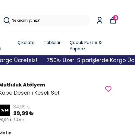
0
Çikolata
Tablolar
Çocuk Puzzle &
i
Yapboz
 Ücretsiz!
750₺ Üzeri Siparişlerde Kargo Ücretsi
Mutluluk Atölyem
Kabe Desenli Keseli Set
34,99 ₺
%
14
29,99 ₺
29,99 ₺ / Adet
Metin