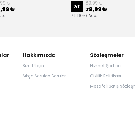
,99 ₺
89,99 ₺
%
11
,99 ₺
79,99 ₺
det
79,99 ₺ / Adet
ılar
Hakkımızda
Sözleşmeler
Bize Ulaşın
Hizmet Şartları
Sıkça Sorulan Sorular
Gizlilik Politikası
Mesafeli Satış Sözleş