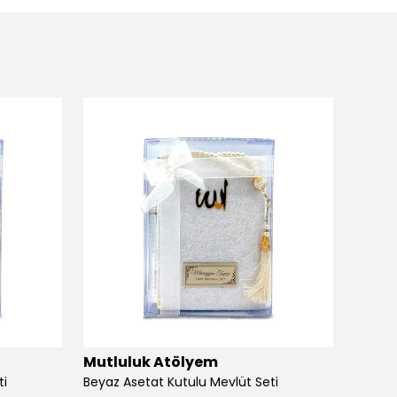
Mutluluk Atölyem
Mutlu
ti
Beyaz Asetat Kutulu Mevlüt Seti
Beyaz 