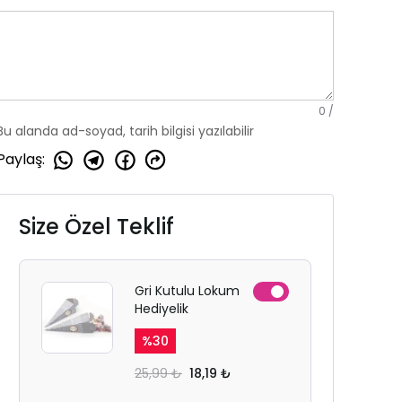
0
/
Bu alanda ad-soyad, tarih bilgisi yazılabilir
Paylaş
:
Size Özel Teklif
Gri Kutulu Lokum
Hediyelik
%
30
25,99 ₺
18,19 ₺