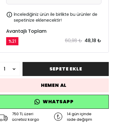
İncelediğiniz ürün ile birlikte bu ürünler de
sepetinize eklenecektir!
Avantajlı Toplam
60,98 ₺
48,18 ₺
%
21
SEPETE EKLE
HEMEN AL
WHATSAPP
750 TL üzeri
14 gün içinde
ücretsiz kargo
iade değişim