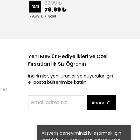
89,99 ₺
%
11
%
11
79,99 ₺
79,99 ₺ / Adet
79,99 ₺
Yeni Mevlüt Hediyelikleri ve Özel
Fırsatları İlk Siz Öğrenin
İndirimler, yeni ürünler ve duyurular için
e-posta bültenimize katılın.
mesi
Abone Ol
Alışveriş deneyiminizi iyileştirmek için
yasal düzenlemelere uygun çerezler