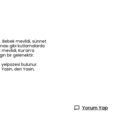
r. Bebek mevlidi, sünnet
nası gibi kutlamalarda
k mevlidi, Kur’an’a
n bir gelenektir.
 yelpazesi bulunur.
 Yasin, deri Yasin,
Yorum Yap