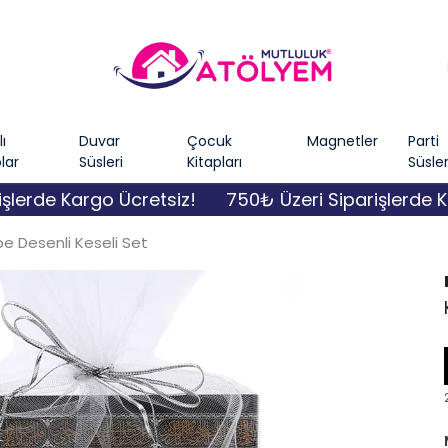
ı
Duvar
Çocuk
Magnetler
Parti
lar
Süsleri
Kitapları
Süsler
de Kargo Ücretsiz!
750₺ Üzeri Siparişlerde Kargo
e Desenli Keseli Set