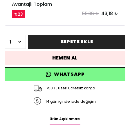
Avantajlı Toplam
55,98 ₺
43,18 ₺
%
23
SEPETE EKLE
HEMEN AL
WHATSAPP
750 TL üzeri ücretsiz kargo
14 gün içinde iade değişim
Ürün Açıklaması