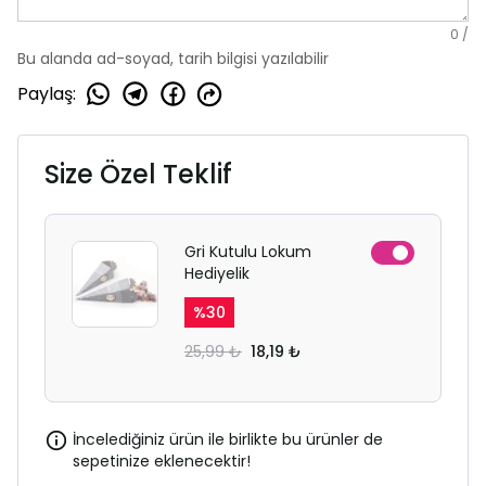
0
/
Bu alanda ad-soyad, tarih bilgisi yazılabilir
Paylaş
:
Size Özel Teklif
Gri Kutulu Lokum
Hediyelik
%
30
25,99 ₺
18,19 ₺
İncelediğiniz ürün ile birlikte bu ürünler de
sepetinize eklenecektir!