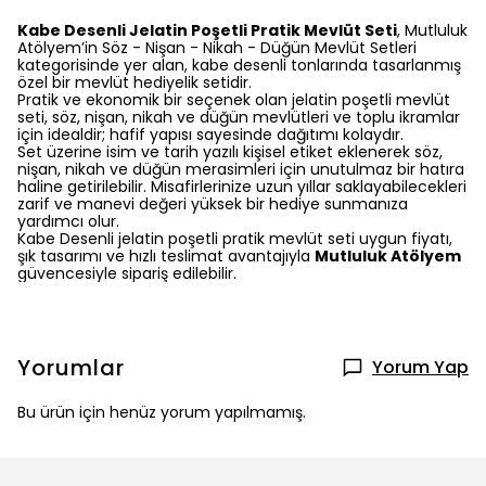
Kabe Desenli Jelatin Poşetli Pratik Mevlüt Seti
, Mutluluk
Atölyem’in Söz - Nişan - Nikah - Düğün Mevlüt Setleri
kategorisinde yer alan, kabe desenli tonlarında tasarlanmış
özel bir mevlüt hediyelik setidir.
Pratik ve ekonomik bir seçenek olan jelatin poşetli mevlüt
seti, söz, nişan, nikah ve düğün mevlütleri ve toplu ikramlar
için idealdir; hafif yapısı sayesinde dağıtımı kolaydır.
Set üzerine isim ve tarih yazılı kişisel etiket eklenerek söz,
nişan, nikah ve düğün merasimleri için unutulmaz bir hatıra
haline getirilebilir. Misafirlerinize uzun yıllar saklayabilecekleri
zarif ve manevi değeri yüksek bir hediye sunmanıza
yardımcı olur.
Kabe Desenli jelatin poşetli pratik mevlüt seti uygun fiyatı,
şık tasarımı ve hızlı teslimat avantajıyla
Mutluluk Atölyem
güvencesiyle sipariş edilebilir.
Yorumlar
Yorum Yap
Bu ürün için henüz yorum yapılmamış.