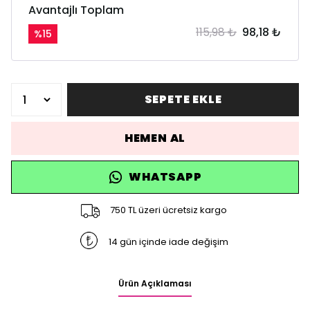
Avantajlı Toplam
115,98 ₺
98,18 ₺
%
15
SEPETE EKLE
HEMEN AL
WHATSAPP
750 TL üzeri ücretsiz kargo
14 gün içinde iade değişim
Ürün Açıklaması