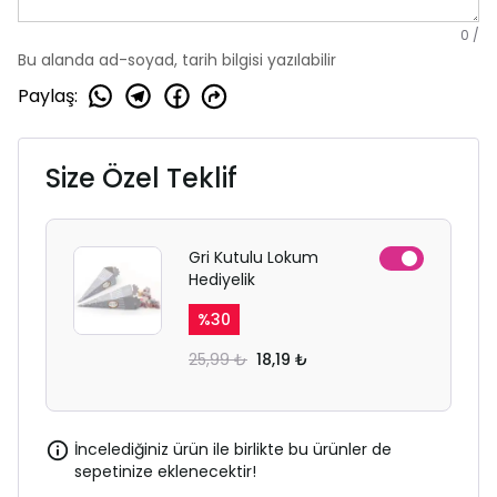
0
/
Bu alanda ad-soyad, tarih bilgisi yazılabilir
Paylaş
:
Size Özel Teklif
Gri Kutulu Lokum
Hediyelik
%
30
25,99 ₺
18,19 ₺
İncelediğiniz ürün ile birlikte bu ürünler de
sepetinize eklenecektir!