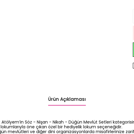
Ürün Açıklaması
k Atölyem’in Söz - Nişan - Nikah - Düğün Mevlüt Setleri kategorisin
i lokumlarıyla öne çıkan özel bir hediyelik lokum seçeneğidir.
ün mevlütleri ve diğer dini organizasyonlarda misafirlerinize zarif