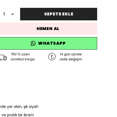
SEPETE EKLE
HEMEN AL
WHATSAPP
750 TL üzeri
14 gün içinde
ücretsiz kargo
iade değişim
de yer alan, şık siyah
 ve pratik bir ikram