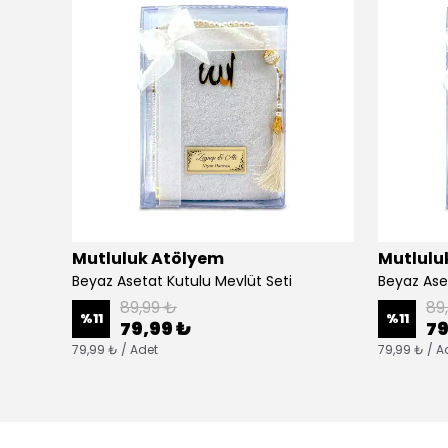
Mutluluk Atölyem
Mutlulu
Beyaz Asetat Kutulu Mevlüt Seti
Beyaz Ase
89,99 ₺
89
%
11
%
11
79,99 ₺
79
79,99 ₺ / Adet
79,99 ₺ / A