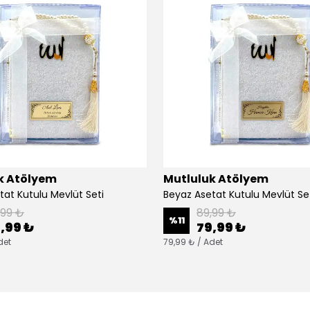
k Atölyem
Mutluluk Atölyem
tat Kutulu Mevlüt Seti
Beyaz Asetat Kutulu Mevlüt Se
,99 ₺
89,99 ₺
%
11
,99 ₺
79,99 ₺
det
79,99 ₺ / Adet