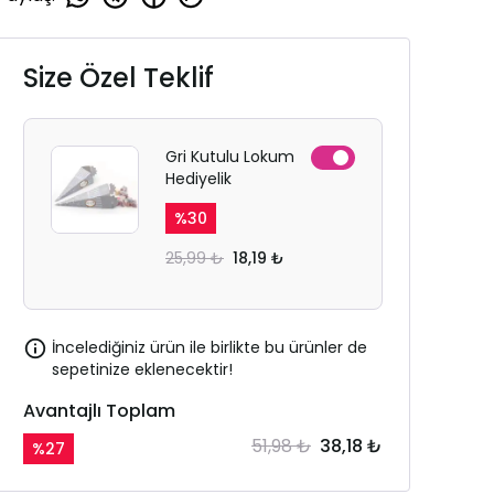
Size Özel Teklif
Gri Kutulu Lokum
Hediyelik
%
30
25,99 ₺
18,19 ₺
İncelediğiniz ürün ile birlikte bu ürünler de
sepetinize eklenecektir!
Avantajlı Toplam
51,98 ₺
38,18 ₺
%
27