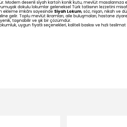
r. Modern desenli siyah karton konik kutu, mevlüt masalarınıza 
yumuşak dokulu lokumlar geleneksel Türk tatlısının lezzetini misafi
rih ekleme imkânı sayesinde
Siyah Lokum
, söz, nişan, nikah ve d
ine gelir. Toplu mevlüt ikramları, aile buluşmaları, hastane ziyare
jyenik, taşınabilir ve şık bir çözümdür.
kumluk, uygun fiyatlı seçenekleri, kaliteli baskısı ve hızlı teslimat