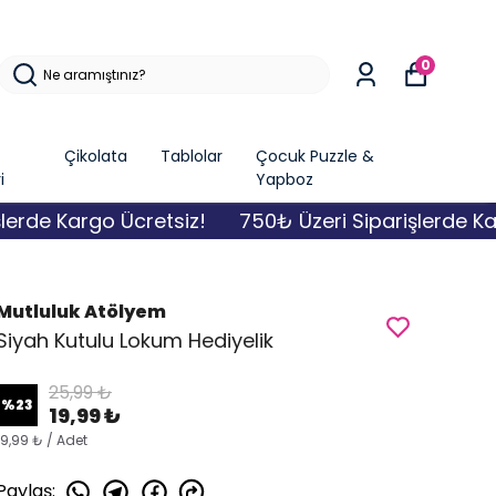
0
Çikolata
Tablolar
Çocuk Puzzle &
i
Yapboz
de Kargo Ücretsiz!
750₺ Üzeri Siparişlerde Kargo
Mutluluk Atölyem
Siyah Kutulu Lokum Hediyelik
25,99 ₺
%
23
19,99 ₺
19,99 ₺ / Adet
Paylaş
: