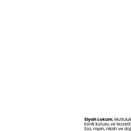
Siyah Lokum
, Mutlulu
konik kutusu ve lezzetl
Söz, nişan, nikah ve düğ