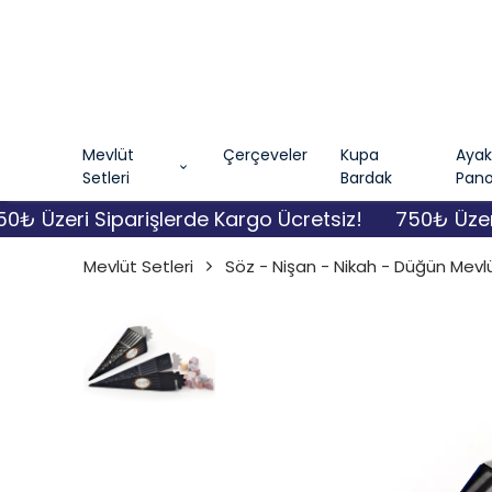
Mevlüt
Çerçeveler
Kupa
Ayakl
Setleri
Bardak
Pano
Üzeri Siparişlerde Kargo Ücretsiz!
750₺ Üzeri Si
Mevlüt Setleri
Söz - Nişan - Nikah - Düğün Mevlü