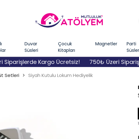
ı
Duvar
Çocuk
Magnetler
Parti
lar
Süsleri
Kitapları
Süsler
parişlerde Kargo Ücretsiz!
750₺ Üzeri Siparişler
t Setleri
Siyah Kutulu Lokum Hediyelik