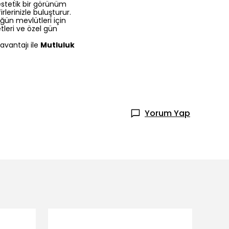
estetik bir görünüm
rlerinizle buluşturur.
üğün mevlütleri için
tleri ve özel gün
 avantajı ile
Mutluluk
Yorum Yap