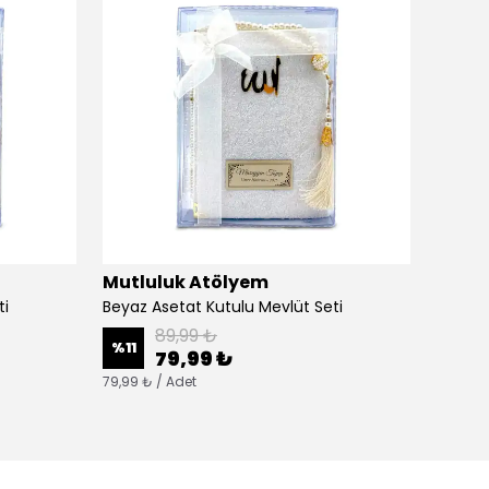
Mutluluk Atölyem
Mutlu
ti
Beyaz Asetat Kutulu Mevlüt Seti
Beyaz 
89,99 ₺
%
11
%
11
79,99 ₺
79,99 ₺ / Adet
79,99 ₺