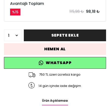
Avantajlı Toplam
115,98 ₺
98,18 ₺
%
15
SEPETE EKLE
HEMEN AL
WHATSAPP
750 TL üzeri ücretsiz kargo
14 gün içinde iade değişim
Ürün Açıklaması