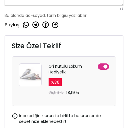
0
/
Bu alanda ad-soyad, tarih bilgisi yazılabilir
Paylaş
:
Size Özel Teklif
Gri Kutulu Lokum
Hediyelik
%
30
25,99 ₺
18,19 ₺
İncelediğiniz ürün ile birlikte bu ürünler de
sepetinize eklenecektir!