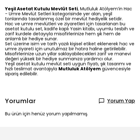
Yeşil Asetat Kutulu Mevlüt Seti
, Mutluluk Atölyem’in Hac
- Umre Mevlüt Setleri kategorisinde yer alan, yeşil
tonlarında tasarlanmış özel bir mevlüt hediyelik setidir.
Hac ve umre mevlütleri ve ziyaretleri için tasarlanan bu
asetat kutulu set, kadife kaplı Yasin kitabı, uyumlu tesbih ve
zarif kurdele detayıyla misafirlerinize hem şık hem de
anlamlı bir hediye sunar.
Set üzerine isim ve tarih yazılı kişisel etiket eklenerek hac ve
umre ziyareti için unutulmaz bir hatıra haline getirilebilir.
Misafirlerinize uzun yıllar saklayabilecekleri zarif ve manevi
değeri yüksek bir hediye sunmanıza yardımcı olur.
Yeşil asetat kutulu mevlüt seti uygun fiyatı, şık tasarımı ve
hızlı teslimat avantajıyla
Mutluluk Atölyem
güvencesiyle
sipariş edilebilir.
Yorumlar
Yorum Yap
Bu ürün için henüz yorum yapılmamış.